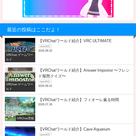
最近の投稿はここだよ！
【VRChatワールド紹介】VRC ULTIMATE
Quest対応
2026.08.02
VRChat ゲームワー
ルド
【VRChatワールド紹介】Answer Impostor 〜フレン
ド擬態クイズ〜
Quest対応
VRChat ゲームワー
2026.08.01
ルド
【VRChatワールド紹介】フィオーレ薫る時間
2026.07.26
VRChat景観
【VRChatワールド紹介】Cave Aquarium
Quest対応