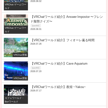
2026.08.02
VRChat ゲームワー
ルド
【VRChatワールド紹介】Answer Impostor 〜フレン
ド擬態クイズ〜
Quest対応
VRChat ゲームワー
2026.08.01
ルド
【VRChatワールド紹介】フィオーレ薫る時間
2026.07.26
VRChat景観
【VRChatワールド紹介】Cave Aquarium
Quest対応
2026.07.20
VRChat景観
【VRChatワールド紹介】夜煌 ~Yakou~
2026.07.17
カフェワールド・
Berワールド