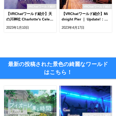
VRChatワールド紹介
VRChatワールド紹介
【VRChatワールド紹介】天
【VRChatワールド紹介】Mi
の川神社 Charlotte's Celesti
dnight Pier ｜ Updateǃ：夜
al Shrine
の桟橋をテーマにした景観ワ
2023年1月10日
2023年4月17日
ールド
最新の投稿された景色の綺麗なワールド
はこちら！
VRChatワールド紹介