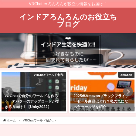
VRChatter ろんろんが役立つ情報をお届け！
インドアろんろんのお役立ち
ブログ
VRChat ワールド制作
amazon
VRChatで自分のワールドを作ろ
2025年Amazonブラックフライデ
う！アバターのアップロードがで
ーセール商品はどれ？私の気にな
きる方向け！【Unity2022】
ったセール品を紹介
2025年2月24日
2025年11月24日
ホーム
VRChatワールド紹介
【VRChatワールド紹介】まろの森 （紅葉）MARONOMORI