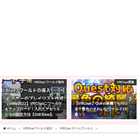
VRChat景観
amazon
【VRChat】Quest単機でも行け
2025年Amazonブラックフライデ
る！景色のきれいなワールド10
ーセール商品はどれ？私の気にな
選！！
ったセール品を紹介
2025年2月23日
2025年11月24日
ホーム
VRChatワールド紹介
VRChat ゲームワールド
【VRChatワールド紹介】限定しり