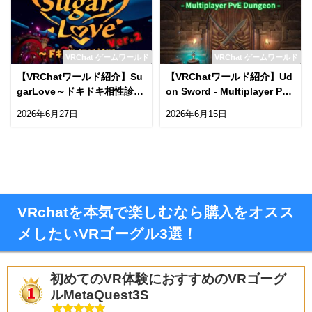
VRChat ゲームワールド
VRChat ゲームワールド
【VRChatワールド紹介】Su
【VRChatワールド紹介】Ud
garLove～ドキドキ相性診断
on Sword - Multiplayer PvE
～ The English version of
Dungeon -
2026年6月27日
2026年6月15日
＂VRCTemple＂ has been r
eleasedǃ
VRchatを本気で楽しむなら購入をオスス
メしたいVRゴーグル3選！
初めてのVR体験におすすめのVRゴーグ
ルMetaQuest3S