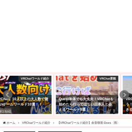
VRChat景観
VRChat ワールド制作
Quest単体でも大丈夫！VRChatを
VRChatで自分のワールドを作ろ
始めたら行ってほしい日本人と会
う！アバターのアップロードがで
えるワールド5選！
きる方向け！【Unity2022】
2023年1月30日
2025年2月24日
ホーム
VRChatワールド紹介
【VRChatワールド紹介】余音喫茶-Does〈雨〉