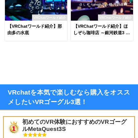
VRChatワールド紹介
VRChatワールド紹介
【VRChatワールド紹介】那
【VRChatワールド紹介】ほ
由多の水底
しぞら珈琲店 ～銀河鉄道3 C
harlotte's Luna Express
VRchatを本気で楽しむなら購入をオスス
メしたいVRゴーグル3選！
初めてのVR体験におすすめのVRゴーグ
ルMetaQuest3S