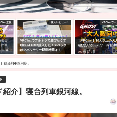
レビュー！
VRChatワールド紹介
VRChat 
びたくて
【VRChat】10人以上の大人数で
VRChatで自分のワールド
！スペック
遊びたいゲームワールド10選！！
う！アバターのアップロー
は？
きる方向け！【Unity2022
2025年2月9日
2025年2月24日
紹介】寝台列車銀河線。
ド
ルド紹介】寝台列車銀河線。