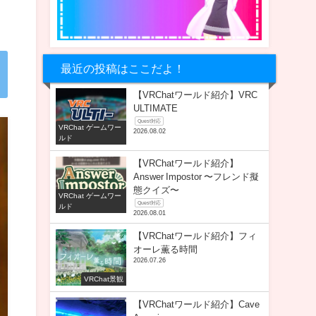
最近の投稿はここだよ！
【VRChatワールド紹介】VRC
ULTIMATE
Quest対応
VRChat ゲームワー
2026.08.02
ルド
【VRChatワールド紹介】
Answer Impostor 〜フレンド擬
態クイズ〜
VRChat ゲームワー
Quest対応
ルド
2026.08.01
【VRChatワールド紹介】フィ
オーレ薫る時間
2026.07.26
VRChat景観
【VRChatワールド紹介】Cave