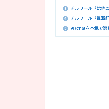
チルワールドは他
3
チルワールド最新
4
VRchatを本気で
5