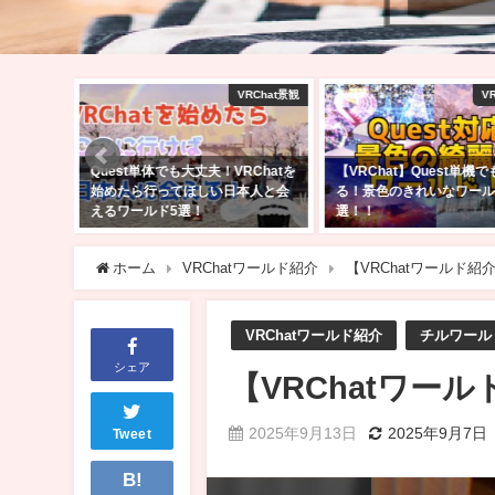
VRChat景観
VRChat景観
購入
RChatを
【VRChat】Quest単機でも行け
VRChatでフルトラで遊
本人と会
る！景色のきれいなワールド10
PICO 4 Ultra購入した
選！！
は？バッテリー駆動時間
2025年2月23日
2025年4月27日
ホーム
VRChatワールド紹介
【VRChatワールド
VRChatワールド紹介
チルワール
シェア
【VRChatワー
2025年9月13日
2025年9月7日
Tweet
B!