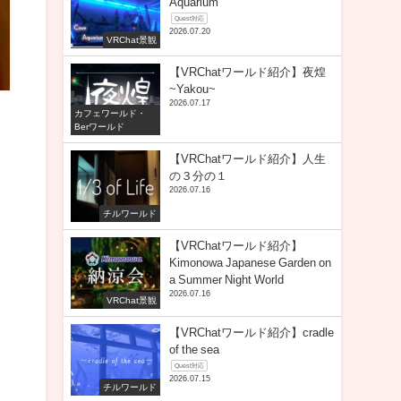
Aquarium
Quest対応
2026.07.20
VRChat景観
【VRChatワールド紹介】夜煌
~Yakou~
2026.07.17
カフェワールド・
Berワールド
【VRChatワールド紹介】人生
の３分の１
2026.07.16
チルワールド
【VRChatワールド紹介】
Kimonowa Japanese Garden on
a Summer Night World
2026.07.16
VRChat景観
【VRChatワールド紹介】cradle
of the sea
Quest対応
2026.07.15
チルワールド