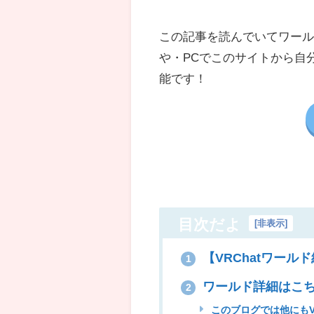
この記事を読んでいてワールド
や・
PC
でこのサイトから自
能です！
目次だよ
[
非表示
]
【VRChatワール
1
ワールド詳細はこ
2
このブログでは他にもV