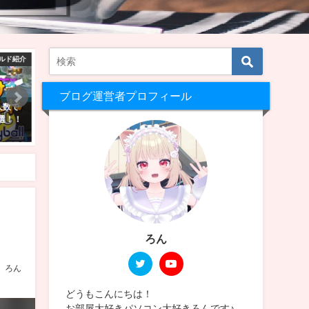
ワールド制作
amazon
VRChat ワ
ブログ運営者プロフィール
を作ろ
2025年Amazonブラックフライデ
【Unity2022】VRChatに
ドがで
ーセール商品はどれ？私の気にな
をアップロード！入れたア
】
ったセール品を紹介
とその設定方法【Still Blue
2025年11月24日
2026年5月14日
ろん
ろん
どうもこんにちは！
お部屋大好きパソコン大好きろんです♪