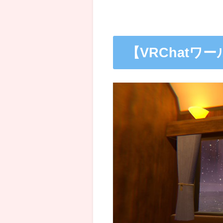
【VRChat