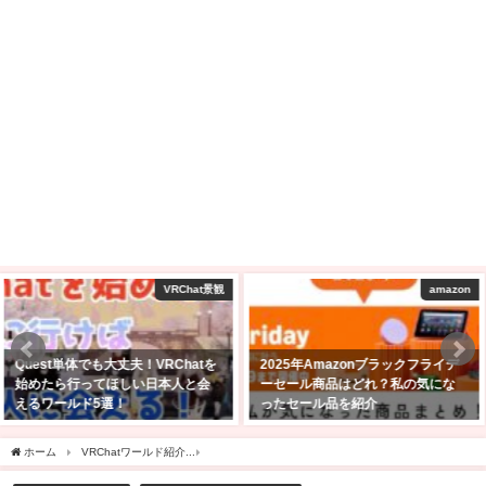
amazon
VRChatワールド紹介
2025年Amazonブラックフライデ
【VRChat】10人以上の大人数で遊
ーセール商品はどれ？私の気にな
びたいゲームワールド10選！！
ったセール品を紹介
2025年2月9日
2025年11月24日
ホーム
VRChatワールド紹介
【VRChatワールド紹介】Little Artist Cafe ［My Little 