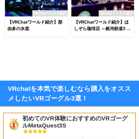
VRChatワールド紹介
VRChatワールド紹介
【VRChatワールド紹介】那
【VRChatワールド紹介】ほ
由多の水底
しぞら珈琲店 ～銀河鉄道3 C
harlotte's Luna Express
VRchatを本気で楽しむなら購入をオスス
メしたいVRゴーグル3選！
初めてのVR体験におすすめのVRゴーグ
ルMetaQuest3S