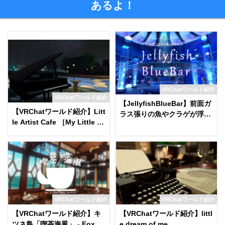
あるよ！
VRChatワールド紹介
VRChatワールド紹介
【JellyfishBlueBar】前面ガ
【VRChatワールド紹介】Litt
ラス張りの魚やクラゲが浮遊
le Artist Cafe ［My Little R
する神秘的なBarワールド
oom］
VRChatワールド紹介
VRChatワールド紹介
【VRChatワールド紹介】キ
【VRChatワールド紹介】littl
ツネ島「喫茶海風」 - Fox Isl
e dream of me