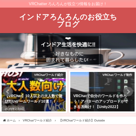
VRChatter ろんろんが役立つ情報をお届け！
インドアろんろんのお役立ち
ブログ
VRChat ワールド制作
amazon
VRChatで自分のワールドを作ろ
2025年Amazonブラックフライデ
う！アバターのアップロードがで
ーセール商品はどれ？私の気にな
きる方向け！【Unity2022】
ったセール品を紹介
2025年2月24日
2025年11月24日
ホーム
VRChatワールド紹介
【VRChatワールド紹介】Outside