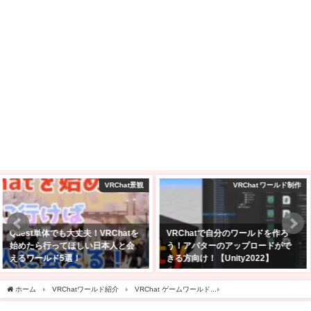
VRChat ワールド制作
購入レビュー！
VRChatで自分のワールドを作ろ
VRChatでフルトラで遊びたくて
う！アバターのアップロードがで
PICO 4 Ultra購入した！スペック
きる方向け！【Unity2022】
は？バッテリー駆動時間は？
2025年2月24日
2025年4月27日
ホーム
VRChatワールド紹介
VRChat ゲームワールド
【VRChat ワールド紹介】B