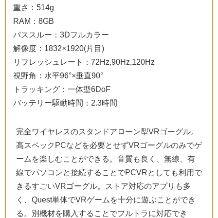
重さ：514g
RAM：8GB
パススルー：3Dフルカラー
解像度：1832×1920(片目)
リフレッシュレート：72Hz,90Hz,120Hz
視野角：水平96°×垂直90°
トラッキング：一体型6DoF
バッテリー駆動時間：2.3時間
完全ワイヤレスのスタンドアローン型VRゴーグル。
高スペックPCなどを必要とせずVRゴーグルのみでゲ
ームを楽しむことができる。音質も良く、無線、有
線でパソコンと接続することでPCVRとしても利用で
きるすごいVRゴーグル。ストア対応のアプリも多
く、Quest単体でVRゲームを十分に遊ぶことができ
る。別機材を購入することでフルトラに対応でき