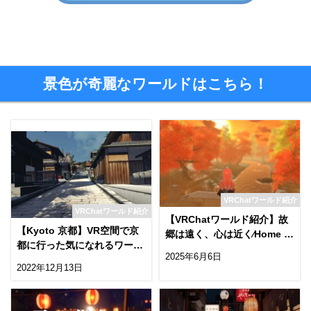
景色が奇麗なワールドはこちら！
VRChatワールド紹介
VRChatワールド紹介
【VRChatワールド紹介】故
【Kyoto 京都】VR空間で京
郷は遠く、心は近く⁄Home is
都に行った気になれるワール
far‚ heart is near
2025年6月6日
ド！
2022年12月13日