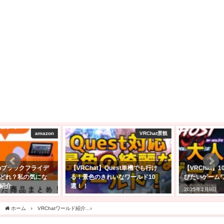
VRChat景観
VRChatワールド紹介
【VRChat】Quest単機でも行け
【VRChat】10人以上の大人数で遊
る！景色のきれいなワールド10
びたいゲームワールド10選！！
選！！
2025年2月9日
2025年2月23日
ホーム
VRChatワールド紹介
【VRChatワールド紹介】きらめく夜の展望台 -The Shimmerin