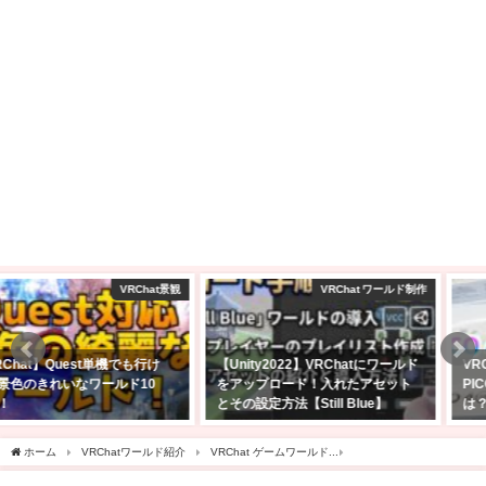
VRChat ワールド制作
購入レビュー！
【Unity2022】VRChatにワールド
VRChatでフルトラで遊びたくて
をアップロード！入れたアセット
PICO 4 Ultra購入した！スペック
とその設定方法【Still Blue】
は？バッテリー駆動時間は？
2026年5月14日
2025年4月27日
ホーム
VRChatワールド紹介
VRChat ゲームワールド
【VRChatワールド紹介