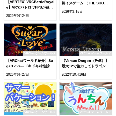
【VERTEX˸ VRCBattleRoyal
気イスゲーム （THE SHOCK
e】VRでバトロワFPSが遊べ
SEAT GAME）【 JP ⁄ EN ⁄ C
2026年3月5日
るゲームワールド！
N ⁄ KR 】
2022年9月24日
VRChat ゲームワールド
VRChat ゲームワールド
【VRChatワールド紹介】Su
【Versus Dragon（PvE）】
garLove～ドキドキ相性診断
最大12で協力してドラゴンを
～ The English version of
倒すワールド！
2026年6月27日
2022年10月16日
＂VRCTemple＂ has been r
eleasedǃ
VRChat ゲームワールド
VRChat ゲームワールド