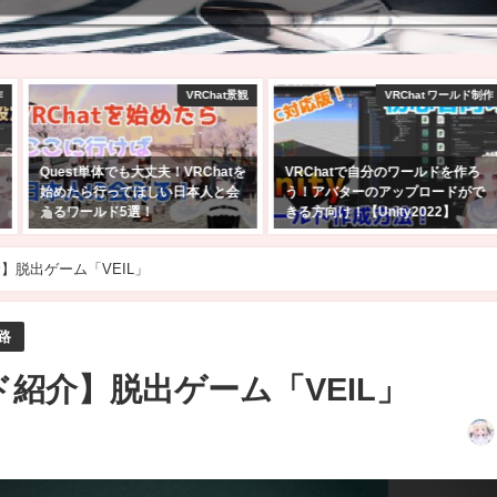
RChat景観
VRChat ワールド制作
VRChatワ
Chatを
VRChatで自分のワールドを作ろ
【VRChat】10人以上の大
人と会
う！アバターのアップロードがで
遊びたいゲームワールド10
きる方向け！【Unity2022】
2025年2月9日
2025年2月24日
介】脱出ゲーム「VEIL」
路
ルド紹介】脱出ゲーム「VEIL」