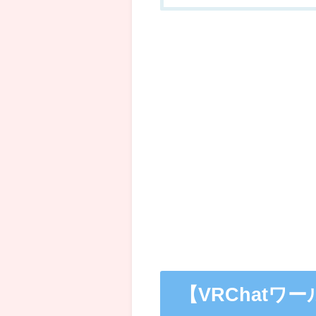
【VRChatワ