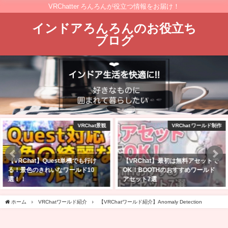
VRChatter ろんろんが役立つ情報をお届け！
インドアろんろんのお役立ち
ブログ
VRChat ワールド制作
VRChat ワールド制作
【VRChat】最初は無料アセットで
【Unity2022】VRChatにワールド
OK！BOOTHのおすすめワールド
をアップロード！入れたアセット
アセット7選
とその設定方法【Still Blue】
2026年8月9日
2026年5月14日
ホーム
VRChatワールド紹介
【VRChatワールド紹介】Anomaly Detection