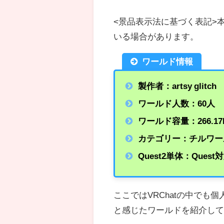
<景品表示法に基づく表記>
いる場合があります。
ワールド情報
製作者：artsy glitch
ワールド人数：60人
ワールド容量：266.17
カテゴリー：チルワー
Quest2単体：Quest
ここではVRChatの中で
と感じたワールドを紹介し