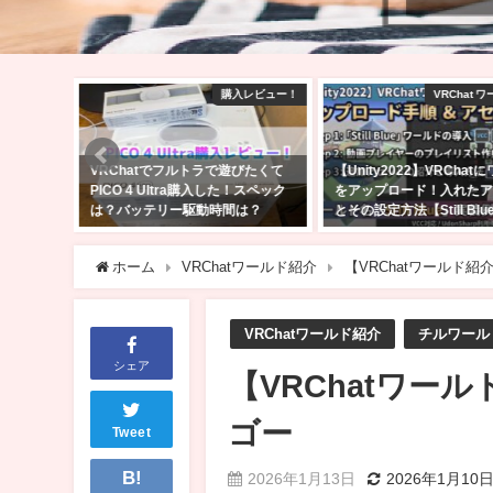
レビュー！
VRChat ワールド制作
V
びたくて
【Unity2022】VRChatにワールド
Quest単体でも大丈夫！VR
！スペック
をアップロード！入れたアセット
始めたら行ってほしい日本
は？
とその設定方法【Still Blue】
えるワールド5選！
2026年5月14日
2023年1月30日
ホーム
VRChatワールド紹介
【VRChatワールド紹介】
VRChatワールド紹介
チルワール
シェア
【VRChatワールド
ゴー
Tweet
B!
2026年1月13日
2026年1月10