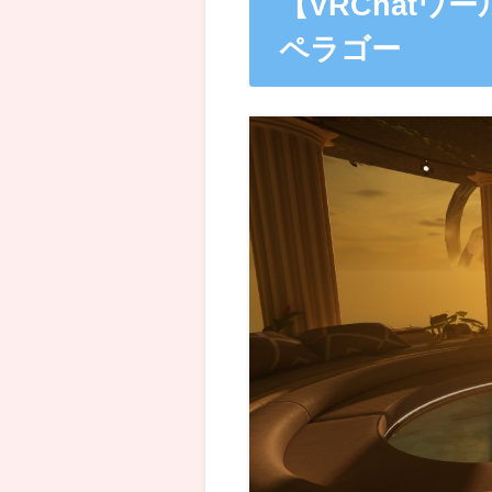
【VRChatワー
ペラゴー