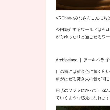
VRChatのみなさんこんにち
今回紹介するワールドはArch
がらゆったりと過ごせるワ
Archipelago ｜ アー
目の前には黄金色に輝く広
薪がはぜる焚き火の音が聞
円形のソファに座って、沈
ていくような感覚になれま