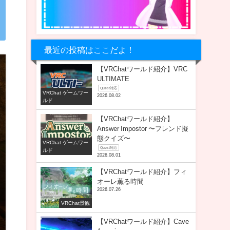
最近の投稿はここだよ！
【VRChatワールド紹介】VRC
ULTIMATE
Quest対応
VRChat ゲームワー
2026.08.02
ルド
【VRChatワールド紹介】
Answer Impostor 〜フレンド擬
態クイズ〜
VRChat ゲームワー
Quest対応
ルド
2026.08.01
【VRChatワールド紹介】フィ
オーレ薫る時間
2026.07.26
VRChat景観
【VRChatワールド紹介】Cave