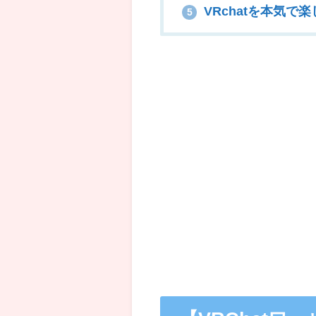
VRchatを本気で
5