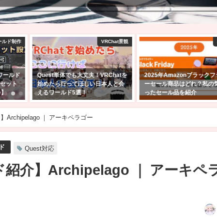
RChat景観
amazon
VRChatワ
Chatを
2025年Amazonブラックフライデ
【VRChat】10人以上の大
人と会
ーセール商品はどれ？私の気にな
遊びたいゲームワールド10
ったセール品を紹介
2025年2月9日
2025年11月24日
Archipelago ｜ アーキペラゴー
ド
Quest対応
紹介】Archipelago ｜ アーキペ
日