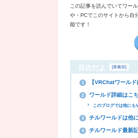
この記事を読んでいてワールド
や・
PC
でこのサイトから自
能です！
目次だよ
[
非表示
]
【VRChatワールド紹
1
ワールド詳細はこ
2
このブログでは他にもV
チルワールドは他
3
チルワールド最新
4