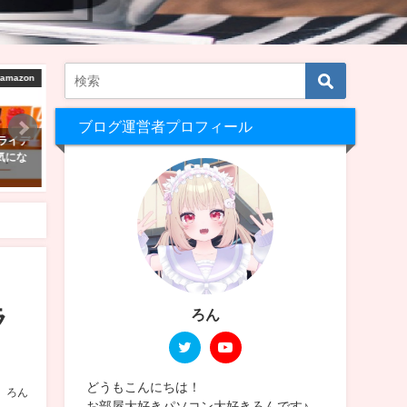
ールド紹介
VRChat ワールド制作
VRC
ブログ運営者プロフィール
人数で
VRChatで自分のワールドを作ろ
【VRChat】Quest単機で
選！！
う！アバターのアップロードがで
る！景色のきれいなワールド
きる方向け！【Unity2022】
選！！
2025年2月24日
2025年2月23日
ラ
ろん
どうもこんにちは！
ろん
お部屋大好きパソコン大好きろんです♪