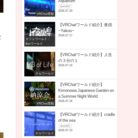
Aquarium
Quest対応
2026.07.20
VRChat景観
【VRChatワールド紹介】夜煌
~Yakou~
な
2026.07.17
カフェワールド・
Berワールド
【VRChatワールド紹介】人生
の３分の１
2026.07.16
チルワールド
【VRChatワールド紹介】
Kimonowa Japanese Garden on
a Summer Night World
2026.07.16
VRChat景観
【VRChatワールド紹介】cradle
of the sea
Quest対応
2026.07.15
チルワールド