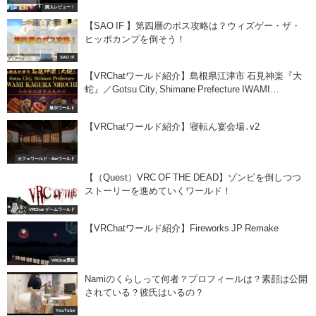
購入レビュー！
【SAO IF 】第四層のボス攻略は？ウィズゲー・ザ・
ヒッポカンプを倒そう！
SAO IF
【VRChatワールド紹介】島根県江津市 石見神楽『大
蛇』／Gotsu City‚ Shimane Prefecture IWAMI
KAGURA ＂OROCHI＂
展示ワールド
【VRChatワールド紹介】寝転ん宴会場․v2
カフェワールド・Berワールド
【（Quest）VRC OF THE DEAD】ゾンビを倒しつつ
ストーリーを進めていくワールド！
VRChat ゲームワールド
【VRChatワールド紹介】Fireworks JP Remake
VRChat景観
Namiのくらしって何者？プロフィールは？素顔は公開
されている？彼氏はいるの？
YouTube