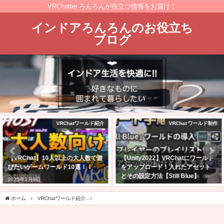
VRChatter ろんろんが役立つ情報をお届け！
インドアろんろんのお役立ち
ブログ
VRChat ワールド制作
amazon
【Unity2022】VRChatにワールド
2025年Amazonブラックフライデ
をアップロード！入れたアセット
ーセール商品はどれ？私の気にな
とその設定方法【Still Blue】
ったセール品を紹介
2026年5月14日
2025年11月24日
ホーム
VRChatワールド紹介
【VRChatワールド紹介】Back to the Future The Ride