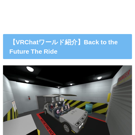
【VRChatワールド紹介】Back to the
Future The Ride