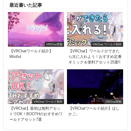
最近書いた記事
VRChat景観
VRChat ワールド制作
【VRChatワールド紹介】
【VRChat】ワールドができた
Wistful
ら次に入れよう！おすすめ定番
ギミック＆便利アセット25選!!
VRChat ワールド制作
VRChat景観
【VRChat】最初は無料アセッ
【VRChatワールド紹介】ほし
トでOK！BOOTHのおすすめワ
かご。
ールドアセット7選