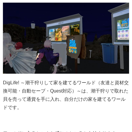
DigLifeǃ ～潮干狩りして家を建てるワールド（友達と資材交
換可能・自動セーブ・Quest対応）～は、潮干狩りで取れた
貝を売って通貨を手に入れ、自分だけの家を建てるワール
ドです。