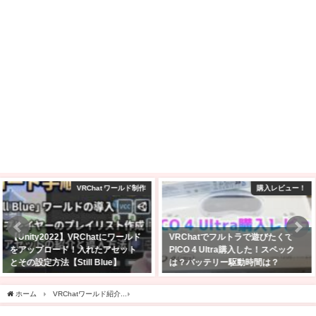
購入レビュー！
VRChat景観
VRChatでフルトラで遊びたくて
Quest単体でも大丈夫！VRChatを
PICO 4 Ultra購入した！スペック
始めたら行ってほしい日本人と会
は？バッテリー駆動時間は？
えるワールド5選！
2025年4月27日
2023年1月30日
ホーム
VRChatワールド紹介
【VRChatワールド紹介】DigLifeǃ ～潮干狩りし