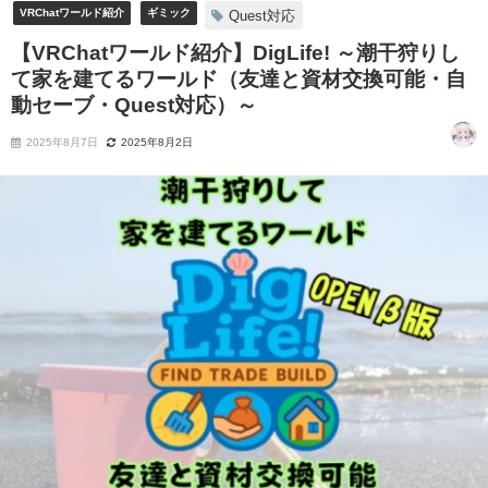
VRChatワールド紹介
ギミック
Quest対応
【VRChatワールド紹介】DigLifeǃ ～潮干狩りし
て家を建てるワールド（友達と資材交換可能・自
動セーブ・Quest対応）～
2025年8月7日
2025年8月2日