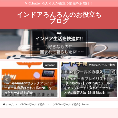
VRChatter ろんろんが役立つ情報をお届け！
インドアろんろんのお役立ち
ブログ
amazon
VRChat ワールド制作
2025年Amazonブラックフライデ
【Unity2022】VRChatにワールド
ーセール商品はどれ？私の気にな
をアップロード！入れたアセット
ったセール品を紹介
とその設定方法【Still Blue】
2025年11月24日
2026年5月14日
ホーム
VRChatワールド紹介
【VRChatワールド紹介】Forest