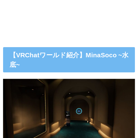
【VRChatワールド紹介】MinaSoco ~水
底~