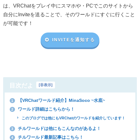
は、VRChat
をプレイ中にスマホや・
PC
でこのサイトから
自分に
Invite
を送ることで、そのワールドにすぐに行くこと
が可能です！
INVITEを通知する
目次だよ
[
非表示
]
【VRChatワールド紹介】MinaSoco ~水底~
1
ワールド詳細はこちらから！
2
このブログでは他にもVRChatのワールドを紹介しています！
チルワールドは他にもこんなのがあるよ！
3
チルワールド最新記事はこちら！
4