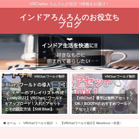
VRChatter ろんろんが役立つ情報をお届け！
インドアろんろんのお役立ち
ブログ
VRChat ワールド制作
VRChatワールド紹介
【VRChat】最初は無料アセットで
【VRChat】10人以上の大人数で遊
OK！BOOTHのおすすめワールド
びたいゲームワールド10選！！
アセット7選
2025年2月9日
2026年8月9日
ホーム
VRChatワールド紹介
【VRChatワールド紹介】MinaSoco ~水底~