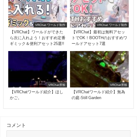
VRChat ワールド制作
VRChat ワールド制作
【VRChat】ワールドができた
【VRChat】最初は無料アセッ
ら次に入れよう！おすすめ定番
トでOK！BOOTHのおすすめワ
ギミック＆便利アセット25選!!
ールドアセット7選
VRChat景観
VRChat景観
【VRChatワールド紹介】ほし
【VRChatワールド紹介】無為
かご。
の庭-Still Garden
コメント