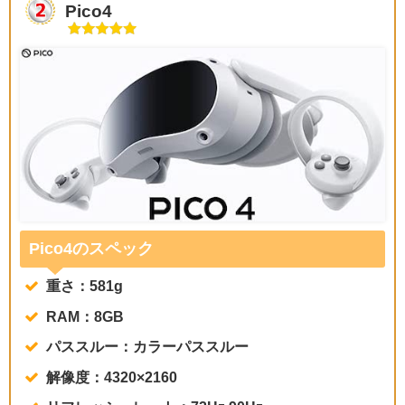
Pico4
Pico4のスペック
重さ：581g
RAM：8GB
パススルー：カラーパススルー
解像度：4320×2160