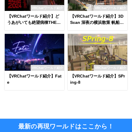
VRChatワールド紹介
VRChatワールド紹介
【VRChatワールド紹介】ど
【VRChatワールド紹介】3D
うあがいても絶望病棟THE˸R
Scan 深夜の横浜散策 帆船
IDE（SIREN異界永住集会20
「日本丸」
24跡地）
VRChatワールド紹介
VRChatワールド紹介
【VRChatワールド紹介】Fat
【VRChatワールド紹介】SPr
e
ing-8
最新の再現ワールドはここから！