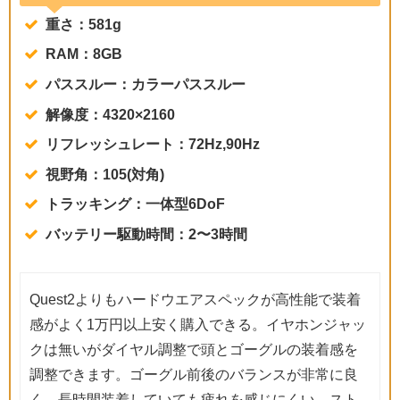
重さ：581g
RAM：8GB
パススルー：カラーパススルー
解像度：4320×2160
リフレッシュレート：72Hz,90Hz
視野角：105(対角)
トラッキング：一体型6DoF
バッテリー駆動時間：2〜3時間
Quest2よりもハードウエアスペックが高性能で装着
感がよく1万円以上安く購入できる。イヤホンジャッ
クは無いがダイヤル調整で頭とゴーグルの装着感を
調整できます。ゴーグル前後のバランスが非常に良
く、長時間装着していても疲れを感じにくい。スト