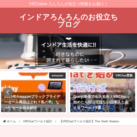
VRChatter ろんろんが役立つ情報をお届け！
インドアろんろんのお役立ち
ブログ
VRChat景観
VRChat景観
Quest単体でも大丈夫！VRChatを
【VRChat】Quest単機でも行け
始めたら行ってほしい日本人と会
る！景色のきれいなワールド10
えるワールド5選！
選！！
2023年1月30日
2025年2月23日
ホーム
VRChatワールド紹介
【VRChatワールド紹介】The Sixth Station