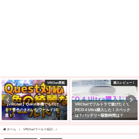
購入レビュー！
VRChat ワールド制作
VRChatでフルトラで遊びたくて
【Unity2022】VRChatにワールド
PICO 4 Ultra購入した！スペック
をアップロード！入れたアセット
は？バッテリー駆動時間は？
とその設定方法【Still Blue】
2025年4月27日
2026年5月14日
ホーム
VRChatワールド紹介
【VRChatワールド紹介】その着せ替えLimeは添い寝す