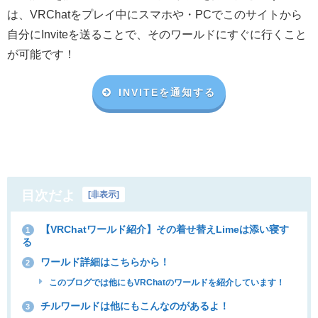
は、VRChat
をプレイ中にスマホや・
PC
でこのサイトから
自分に
Invite
を送ることで、そのワールドにすぐに行くこと
が可能です！
INVITEを通知する
目次だよ
[
非表示
]
【VRChatワールド紹介】その着せ替えLimeは添い寝す
1
る
ワールド詳細はこちらから！
2
このブログでは他にもVRChatのワールドを紹介しています！
チルワールドは他にもこんなのがあるよ！
3