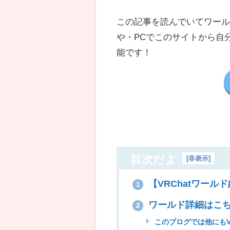
この記事を読んでいてワールド
や・
PC
でこのサイトから自
能です！
目次だよ
[
非表示
]
【VRChatワールド
1
ワールド詳細はこ
2
このブログでは他にもV