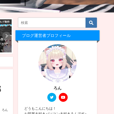
ールド紹介
VRChat景観
VRC
ブログ運営者プロフィール
人数で
Quest単体でも大丈夫！VRChatを
【VRChat】Quest単機で
選！！
始めたら行ってほしい日本人と会
る！景色のきれいなワールド
えるワールド5選！
選！！
2023年1月30日
2025年2月23日
部
ろん
どうもこんにちは！
ろん
お部屋大好きパソコン大好きろんです♪