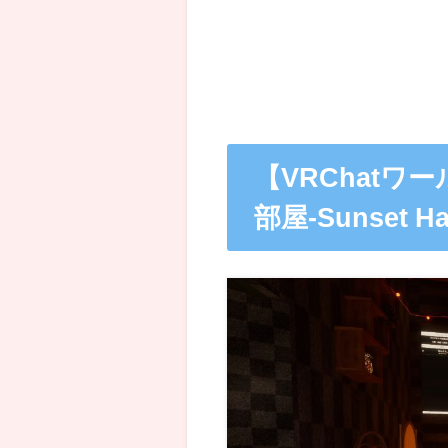
【VRChat
部屋-Sunset Ha