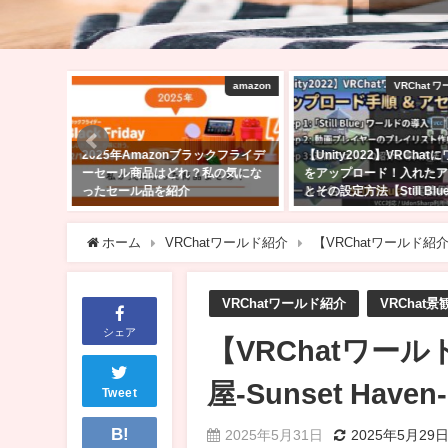
amazon
VRChat ワールド制作
購入
クフライデ
【Unity2022】VRChatにワールド
VRChatでフルトラで遊
の気にな
をアップロード！入れたアセット
PICO 4 Ultra購入した！
とその設定方法【Still Blue】
は？バッテリー駆動時間は
2026年5月14日
2025年4月27日
ホーム
VRChatワールド紹介
【VRChatワールド紹介
VRChatワールド紹介
VRChat景
シェア
【VRChatワー
屋-Sunset Haven-
Tweet
B!
2025年5月31日
2025年5月29