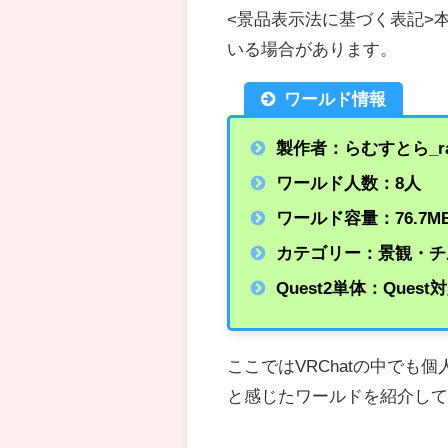
<景品表示法に基づく表記>
いる場合があります。
ワールド情報
製作者：らむすとら_ram
ワールド人数：8人
ワールド容量：76.7
M
カテゴリー：景観・チ
Quest2単体：Quest
ここではVRChatの中で
と感じたワールドを紹介し