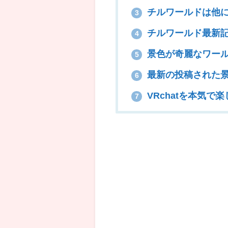
チルワールドは他
3
チルワールド最新
4
景色が奇麗なワー
5
最新の投稿された
6
VRchatを本気で
7