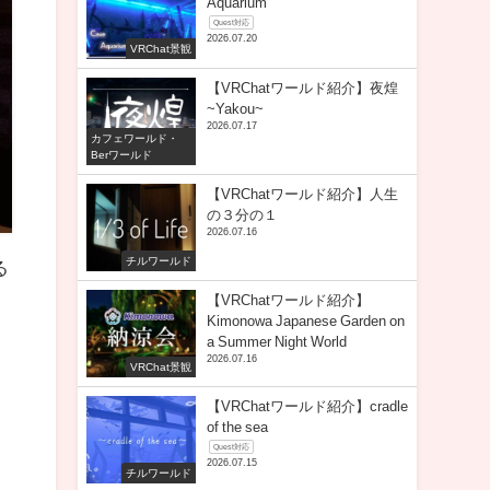
Aquarium
Quest対応
2026.07.20
VRChat景観
【VRChatワールド紹介】夜煌
~Yakou~
2026.07.17
カフェワールド・
Berワールド
【VRChatワールド紹介】人生
の３分の１
2026.07.16
チルワールド
る
【VRChatワールド紹介】
Kimonowa Japanese Garden on
a Summer Night World
2026.07.16
VRChat景観
【VRChatワールド紹介】cradle
of the sea
Quest対応
2026.07.15
チルワールド