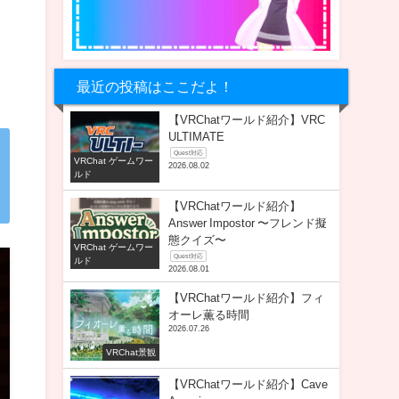
最近の投稿はここだよ！
【VRChatワールド紹介】VRC
ULTIMATE
Quest対応
VRChat ゲームワー
2026.08.02
ルド
【VRChatワールド紹介】
Answer Impostor 〜フレンド擬
態クイズ〜
VRChat ゲームワー
Quest対応
ルド
2026.08.01
【VRChatワールド紹介】フィ
オーレ薫る時間
2026.07.26
VRChat景観
【VRChatワールド紹介】Cave