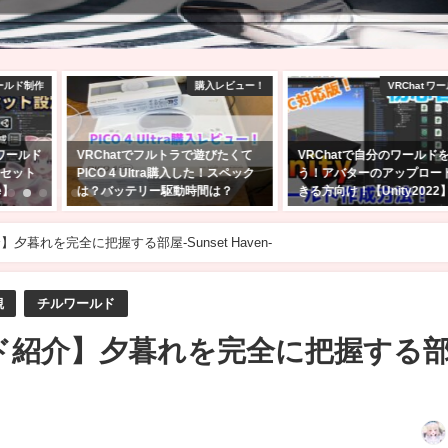
レビュー！
VRChat ワールド制作
VRChatワ
びたくて
VRChatで自分のワールドを作ろ
【VRChat】10人以上の大
スペック
う！アバターのアップロードがで
遊びたいゲームワールド10
？
きる方向け！【Unity2022】
2025年2月9日
2025年2月24日
】夕暮れを完全に把握する部屋-Sunset Haven-
観
チルワールド
ルド紹介】夕暮れを完全に把握する
日