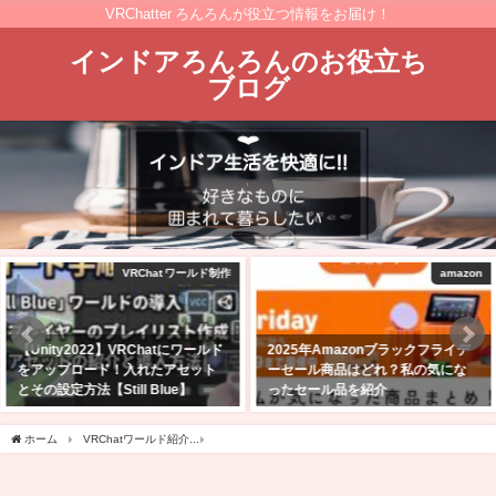
VRChatter ろんろんが役立つ情報をお届け！
インドアろんろんのお役立ち
ブログ
amazon
購入レビュー！
2025年Amazonブラックフライデ
VRChatでフルトラで遊びたくて
ーセール商品はどれ？私の気にな
PICO 4 Ultra購入した！スペック
ったセール品を紹介
は？バッテリー駆動時間は？
2025年11月24日
2025年4月27日
ホーム
VRChatワールド紹介
【VRChatワールド紹介】紫陽花のなか、 -Amid the Hydra