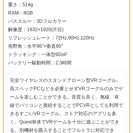
重さ：514g
RAM：8GB
パススルー：3Dフルカラー
解像度：1832×1920(片目)
リフレッシュレート：72Hz,90Hz,120Hz
視野角：水平96°×垂直90°
トラッキング：一体型6DoF
バッテリー駆動時間：2.3時間
完全ワイヤレスのスタンドアローン型VRゴーグル。
高スペックPCなどを必要とせずVRゴーグルのみでゲ
ームを楽しむことができる。音質も良く、無線、有
線でパソコンと接続することでPCVRとしても利用で
きるすごいVRゴーグル。ストア対応のアプリも多
く、Quest単体でVRゲームを十分に遊ぶことができ
る。別機材を購入することでフルトラに対応でき