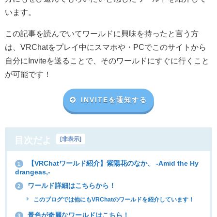
います。
この記事を読んでいてワールドに興味を持ったと言う方
は、VRChat
をプレイ中にスマホや・
PC
でこのサイトから
自分に
Invite
を送ることで、そのワールドにすぐに行くこと
が可能です！
INVITEを通知する
目次だよ
[
非表示
]
【VRChatワールド紹介】紫陽花のなか、 -Amid the Hy
1
drangeas‚-
ワールド詳細はこちらから！
2
このブログでは他にもVRChatのワールドを紹介しています！
景色が奇麗なワールドはこちら！
3