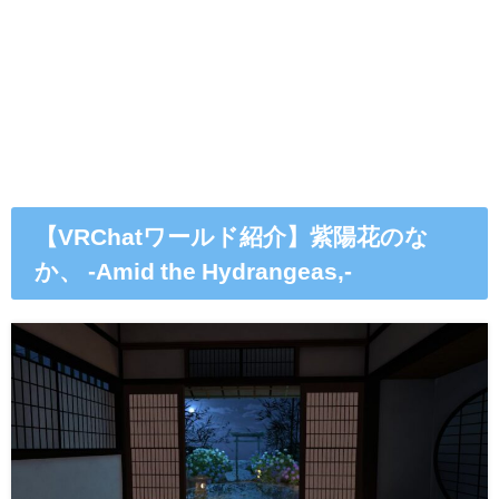
【VRChatワールド紹介】紫陽花のな
か、 -Amid the Hydrangeas‚-