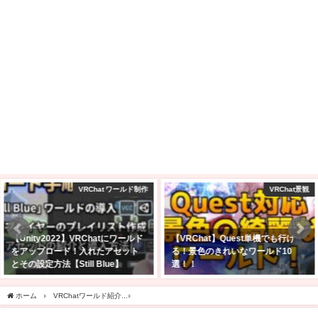
VRChat景観
購入レビュー！
【VRChat】Quest単機でも行け
VRChatでフルトラで遊びたくて
る！景色のきれいなワールド10
PICO 4 Ultra購入した！スペック
選！！
は？バッテリー駆動時間は？
2025年2月23日
2025年4月27日
ホーム
VRChatワールド紹介
【VRChatワールド紹介】Escape the Backrooms - Leve