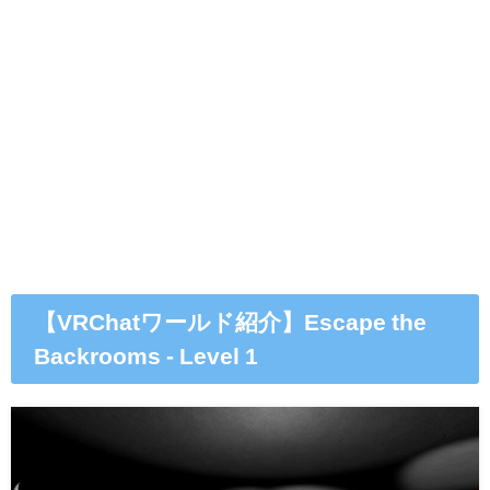
【VRChatワールド紹介】Escape the
Backrooms - Level 1