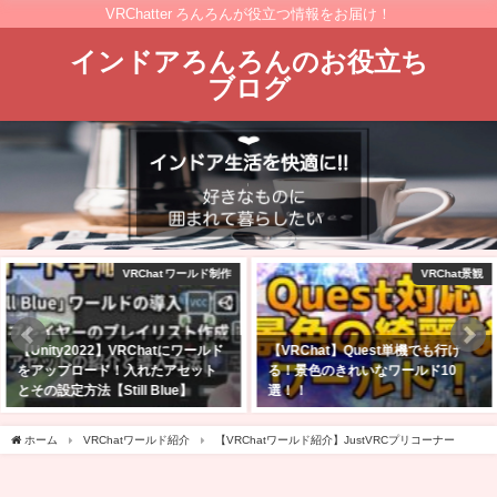
VRChatter ろんろんが役立つ情報をお届け！
インドアろんろんのお役立ち
ブログ
VRChat景観
VRChatワールド紹介
【VRChat】Quest単機でも行け
【VRChat】10人以上の大人数で遊
る！景色のきれいなワールド10
びたいゲームワールド10選！！
選！！
2025年2月9日
2025年2月23日
ホーム
VRChatワールド紹介
【VRChatワールド紹介】JustVRCプリコーナー