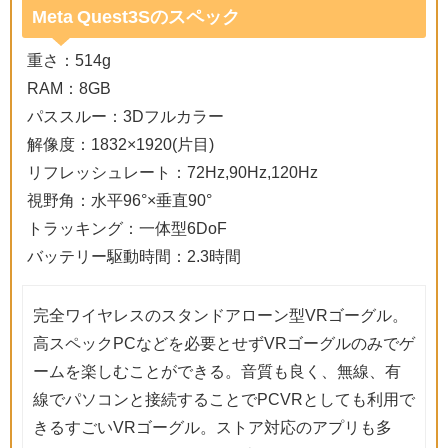
Meta Quest3Sのスペック
重さ：514g
RAM：8GB
パススルー：3Dフルカラー
解像度：1832×1920(片目)
リフレッシュレート：72Hz,90Hz,120Hz
視野角：水平96°×垂直90°
トラッキング：一体型6DoF
バッテリー駆動時間：2.3時間
完全ワイヤレスのスタンドアローン型VRゴーグル。
高スペックPCなどを必要とせずVRゴーグルのみでゲ
ームを楽しむことができる。音質も良く、無線、有
線でパソコンと接続することでPCVRとしても利用で
きるすごいVRゴーグル。ストア対応のアプリも多