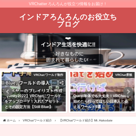
VRChatter ろんろんが役立つ情報をお届け！
インドアろんろんのお役立ち
ブログ
VRChat景観
購入レビュー！
Quest単体でも大丈夫！VRChatを
VRChatでフルトラで遊びたくて
始めたら行ってほしい日本人と会
PICO 4 Ultra購入した！スペック
えるワールド5選！
は？バッテリー駆動時間は？
2023年1月30日
2025年4月27日
ホーム
VRChatワールド紹介
【VRChatワールド紹介】Mt․Hakodate