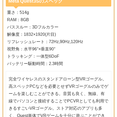
Meta Quest3Sのスペック
重さ：514g
RAM：8GB
パススルー：3Dフルカラー
解像度：1832×1920(片目)
リフレッシュレート：72Hz,90Hz,120Hz
視野角：水平96°×垂直90°
トラッキング：一体型6DoF
バッテリー駆動時間：2.3時間
完全ワイヤレスのスタンドアローン型VRゴーグル。
高スペックPCなどを必要とせずVRゴーグルのみでゲ
ームを楽しむことができる。音質も良く、無線、有
線でパソコンと接続することでPCVRとしても利用で
きるすごいVRゴーグル。ストア対応のアプリも多
く、Quest単体でVRゲームを十分に遊ぶことができ