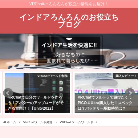
VRChatter ろんろんが役立つ情報をお届け！
インドアろんろんのお役立ち
ブログ
VRChat ワールド制作
購入レビュー！
VRChatで自分のワールドを作ろ
VRChatでフルトラで遊びたくて
う！アバターのアップロードがで
PICO 4 Ultra購入した！スペック
きる方向け！【Unity2022】
は？バッテリー駆動時間は？
2025年2月24日
2025年4月27日
ホーム
VRChatワールド紹介
VRChat ゲームワールド
【VRChatワールド紹介