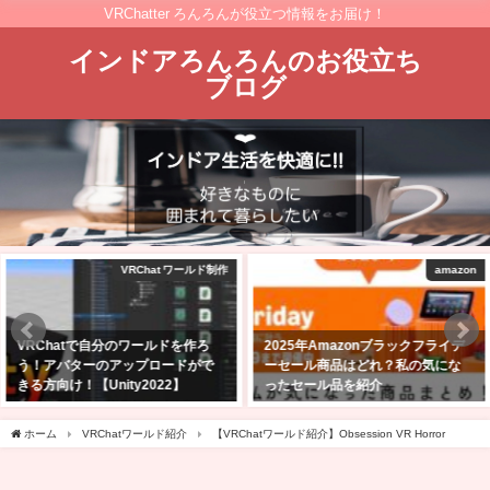
VRChatter ろんろんが役立つ情報をお届け！
インドアろんろんのお役立ち
ブログ
amazon
VRChat景観
2025年Amazonブラックフライデ
Quest単体でも大丈夫！VRChatを
ーセール商品はどれ？私の気にな
始めたら行ってほしい日本人と会
ったセール品を紹介
えるワールド5選！
2025年11月24日
2023年1月30日
ホーム
VRChatワールド紹介
【VRChatワールド紹介】Obsession VR Horror