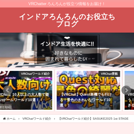
VRChatter ろんろんが役立つ情報をお届け！
インドアろんろんのお役立ち
ブログ
VRChat景観
VRChat ワールド制作
【VRChat】Quest単機でも行け
VRChatで自分のワールドを作ろ
る！景色のきれいなワールド10
う！アバターのアップロードがで
選！！
きる方向け！【Unity2022】
2025年2月23日
2025年2月24日
ホーム
VRChatワールド紹介
【VRChatワールド紹介】SASUKE2025 1st STAGE