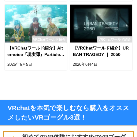
VRChatワールド紹介
VRChatワールド紹介
【VRChatワールド紹介】Alt
【VRChatワールド紹介】UR
ernoise『現実譚』Particle L
BAN TRAGEDY ｜ 2050
ive
2026年6月5日
2026年6月4日
VRchatを本気で楽しむなら購入をオスス
メしたいVRゴーグル3選！
初めてのVR体験におすすめのVRゴーグ