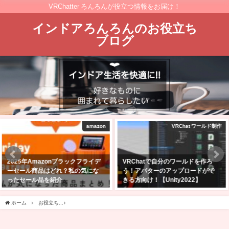
VRChatter ろんろんが役立つ情報をお届け！
インドアろんろんのお役立ち
ブログ
VRChat ワールド制作
VRChat景観
VRChatで自分のワールドを作ろ
Quest単体でも大丈夫！VRChatを
う！アバターのアップロードがで
始めたら行ってほしい日本人と会
きる方向け！【Unity2022】
えるワールド5選！
2025年2月24日
2023年1月30日
ホーム
お役立ち
Windows10 不要なアプリやプログラムをアンインストールする方法