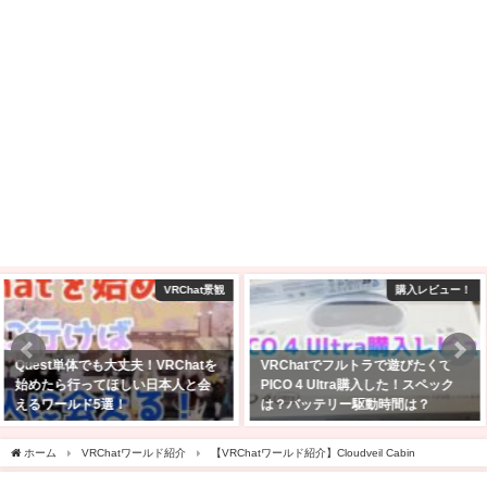
購入レビュー！
VRChat ワールド制作
VRChatでフルトラで遊びたくて
【Unity2022】VRChatにワールド
PICO 4 Ultra購入した！スペック
をアップロード！入れたアセット
は？バッテリー駆動時間は？
とその設定方法【Still Blue】
2025年4月27日
2026年5月14日
ホーム
VRChatワールド紹介
【VRChatワールド紹介】Cloudveil Cabin