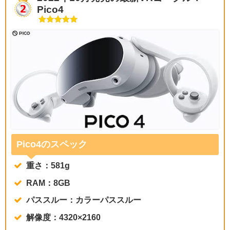
Pico4
Pico4のスペック
重さ：581g
RAM：8GB
パススルー：カラーパススルー
解像度：4320×2160