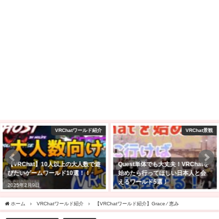
VRChat景観
VRChat景観
Quest単体でも大丈夫！VRChatを
【VRChat】Quest単機でも行け
始めたら行ってほしい日本人と会
る！景色のきれいなワールド10
えるワールド5選！
選！！
2023年1月30日
2025年2月23日
ホーム
VRChatワールド紹介
【VRChatワールド紹介】Grace ⁄ 恵み