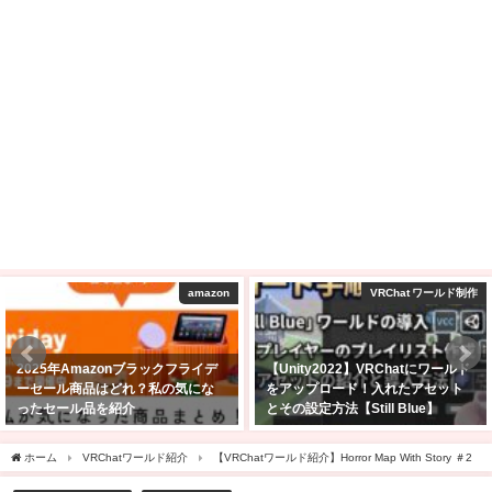
amazon
VRChat ワールド制作
2025年Amazonブラックフライデ
【Unity2022】VRChatにワールド
ーセール商品はどれ？私の気にな
をアップロード！入れたアセット
ったセール品を紹介
とその設定方法【Still Blue】
2025年11月24日
2026年5月14日
ホーム
VRChatワールド紹介
【VRChatワールド紹介】Horror Map With Story ＃2