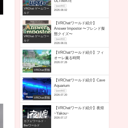
ULTIMATE
Quest対応
VRChat ゲームワー
2026.08.02
ルド
【VRChatワールド紹介】
Answer Impostor 〜フレンド擬
態クイズ〜
VRChat ゲームワー
Quest対応
ルド
2026.08.01
【VRChatワールド紹介】フィ
オーレ薫る時間
2026.07.26
VRChat景観
【VRChatワールド紹介】Cave
Aquarium
Quest対応
2026.07.20
VRChat景観
【VRChatワールド紹介】夜煌
~Yakou~
2026.07.17
カフェワールド・
Berワールド