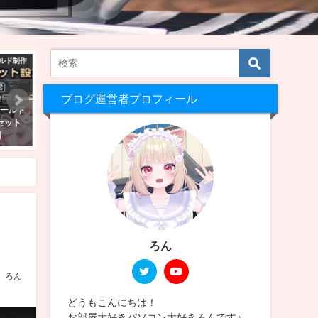
Chat景観
VRChat ワールド制作
VRChatワ
ブログ運営者プロフィール
Chatを
【VRChat】最初は無料アセット
【VRChat】10人以上の大
人と会
でOK！BOOTHのおすすめワール
遊びたいゲームワールド10
ドアセット7選
2025年2月9日
2026年8月9日
ろん
ろん
どうもこんにちは！
お部屋大好きパソコン大好きろんです♪