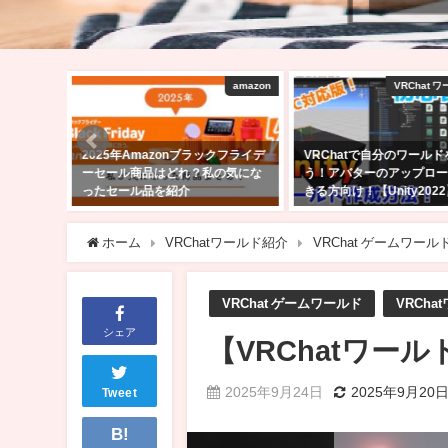
amazon
VRChat ワールド制作
V
クフライデ
VRChatで自分のワールドを作ろ
【VRChat】Quest単機
の気にな
う！アバターのアップロードがで
る！景色のきれいなワール
きる方向け！【Unity2022】
選！！
2025年2月24日
2025年2月23日
ホーム
VRChatワールド紹介
VRChat ゲームワール
VRChat ゲームワールド
VRCha
シェア
【VRChatワールド紹
2025年9月24日
2025年9月20
Tweet
B!