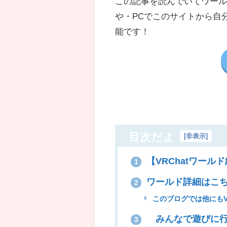
この記事を読んでいてワールド
や・
PC
でこのサイトから自
能です！
目次だよ
[
非表示
]
【VRChatワールド紹介
1
ワールド詳細はこ
2
このブログでは他にもV
みんなで遊びに行
3