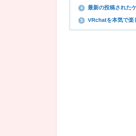
最新の投稿された
4
VRchatを本気で
5