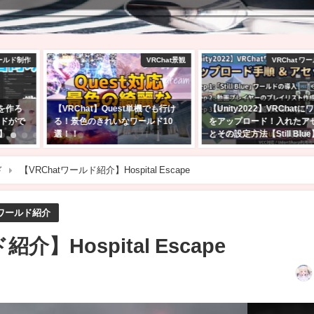
RChat景観
VRChat ワールド制作
VR
でも行け
【Unity2022】VRChatにワールド
Quest単体でも大丈夫！VR
ド10
をアップロード！入れたアセット
始めたら行ってほしい日本
とその設定方法【Still Blue】
えるワールド5選！
2026年5月14日
2023年1月30日
ド
【VRChatワールド紹介】Hospital Escape
tワールド紹介
介】Hospital Escape
日