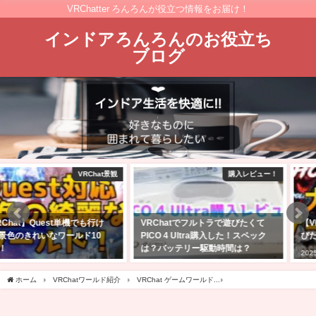
VRChatter ろんろんが役立つ情報をお届け！
インドアろんろんのお役立ち
ブログ
購入レビュー！
VRChatワールド紹介
VRChatでフルトラで遊びたくて
【VRChat】10人以上の大人数で遊
PICO 4 Ultra購入した！スペック
びたいゲームワールド10選！！
は？バッテリー駆動時間は？
2025年2月9日
2025年4月27日
ホーム
VRChatワールド紹介
VRChat ゲームワールド
【VRChatワールド紹介】Sl