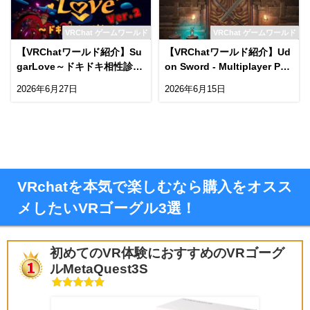
VRChat ゲームワールド
VRChat ゲームワールド
【VRChatワールド紹介】Su
【VRChatワールド紹介】Ud
garLove～ドキドキ相性診断
on Sword - Multiplayer PvE
～ The English version of
Dungeon -
2026年6月27日
2026年6月15日
＂VRCTemple＂ has been r
eleasedǃ
VRchatを本気で楽しむなら購入をオスス
メしたいVRゴーグル3選！
初めてのVR体験におすすめのVRゴーグ
ルMetaQuest3S