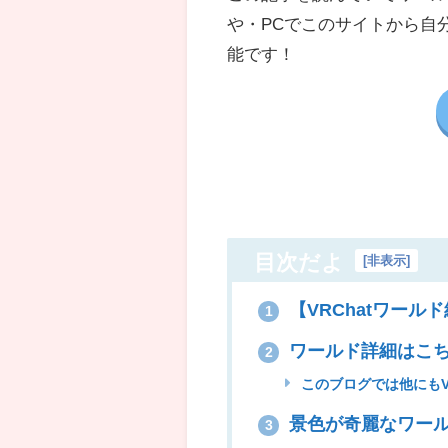
や・
PC
でこのサイトから自
能です！
目次だよ
[
非表示
]
【VRChatワールド紹
1
ワールド詳細はこ
2
このブログでは他にもV
景色が奇麗なワー
3