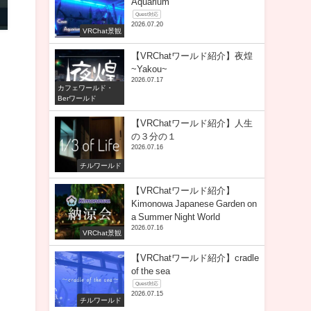
Aquarium
Quest対応
2026.07.20
VRChat景観
【VRChatワールド紹介】夜煌
~Yakou~
2026.07.17
カフェワールド・
Berワールド
【VRChatワールド紹介】人生
の３分の１
2026.07.16
チルワールド
【VRChatワールド紹介】
Kimonowa Japanese Garden on
a Summer Night World
2026.07.16
VRChat景観
【VRChatワールド紹介】cradle
of the sea
Quest対応
2026.07.15
チルワールド