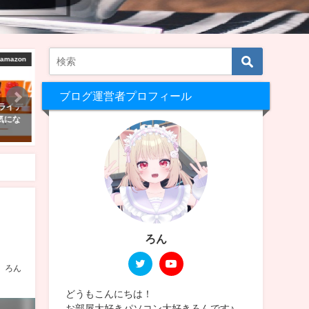
レビュー！
VRChat ワールド制作
V
ブログ運営者プロフィール
びたくて
VRChatで自分のワールドを作ろ
Quest単体でも大丈夫！VR
！スペック
う！アバターのアップロードがで
始めたら行ってほしい日本
は？
きる方向け！【Unity2022】
えるワールド5選！
2025年2月24日
2023年1月30日
ろん
ろん
どうもこんにちは！
お部屋大好きパソコン大好きろんです♪