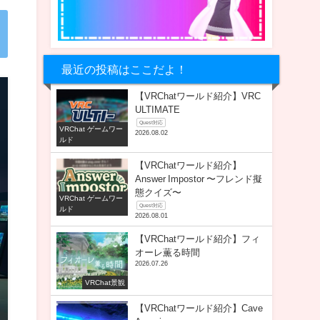
最近の投稿はここだよ！
【VRChatワールド紹介】VRC
ULTIMATE
Quest対応
VRChat ゲームワー
2026.08.02
ルド
【VRChatワールド紹介】
Answer Impostor 〜フレンド擬
態クイズ〜
VRChat ゲームワー
Quest対応
ルド
2026.08.01
【VRChatワールド紹介】フィ
オーレ薫る時間
2026.07.26
VRChat景観
【VRChatワールド紹介】Cave