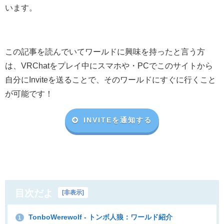
います。
この記事を読んでいてワールドに興味を持ったと言う方
は、VRChat
をプレイ中にスマホや・
PC
でこのサイトから
自分に
Invite
を送ることで、そのワールドにすぐに行くこと
が可能です！
INVITEを通知する
目次だよ
[
非表示
]
TonboWerewolf - トンボ人狼：ワールド紹介
1