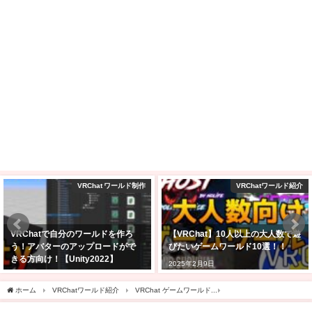
VRChat ワールド制作
VRChatワールド紹介
VRChatで自分のワールドを作ろ
【VRChat】10人以上の大人数で遊
う！アバターのアップロードがで
びたいゲームワールド10選！！
きる方向け！【Unity2022】
2025年2月9日
2025年2月24日
ホーム
VRChatワールド紹介
VRChat ゲームワールド
【VRChatワールド紹介】Ton