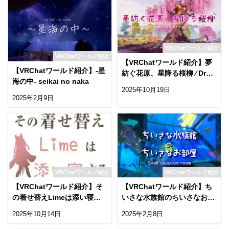
VRChatワールド紹介
VRChatワールド紹介
【VRChatワールド紹介】夢
【VRChatワールド紹介】-星
紡ぐ花原、星降る桜柳 ⁄ Drea
海の中- seikai no naka
mlike Cherry Willow
2025年10月19日
2025年2月9日
VRChatワールド紹介
VRChatワールド紹介
【VRChatワールド紹介】そ
【VRChatワールド紹介】ち
の着せ替えLimeは添い寝す
いさな水族館のちいさなお部
る
屋_Small aquarium room
2025年10月14日
2025年2月8日
sumire_すみれ