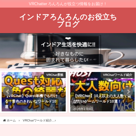
VRChatter ろんろんが役立つ情報をお届け！
インドアろんろんのお役立ち
ブログ
VRChatワールド紹介
購入レビュー！
【VRChat】10人以上の大人数で遊
VRChatでフルトラで遊びたくて
びたいゲームワールド10選！！
PICO 4 Ultra購入した！スペック
は？バッテリー駆動時間は？
2025年2月9日
2025年4月27日
ホーム
VRChatワールド紹介
【VRChatワールド紹介】熱景温泉・立夏ノ湯-Hotscape˸ Ri