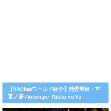
【VRChatワールド紹介】熱景温泉・立
夏ノ湯-Hotscape˸ Rikka no Yu