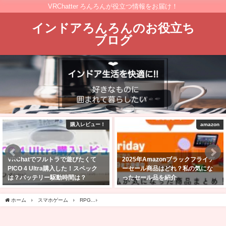
VRChatter ろんろんが役立つ情報をお届け！
インドアろんろんのお役立ち
ブログ
購入レビュー！
amazon
VRChatでフルトラで遊びたくて
2025年Amazonブラックフライデ
PICO 4 Ultra購入した！スペック
ーセール商品はどれ？私の気にな
は？バッテリー駆動時間は？
ったセール品を紹介
2025年4月27日
2025年11月24日
ホーム
スマホゲーム
RPG
アルケミア ストーリーってどんなゲーム？口コミ・評