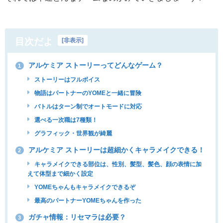
目次だよ
[
非表示
]
アルケミア ストーリーってどんなゲーム？
1
ストーリーはフルボイス
物語はパートナーのYOMEと一緒に冒険
バトルはターン制でオートモードに対応
選べる一次職は7種類！
グラフィック・世界観が綺麗
アルケミア ストーリーは超細かくキャラメイクできる！
2
キャラメイクできる部位は、性別、髪型、髪色、顔の表情に加
えて体型まで細かく設定
YOMEちゃんもキャラメイクできるぞ
最高のパートナーYOMEちゃんを作った
ガチャ情報：リセマラは必要？
3