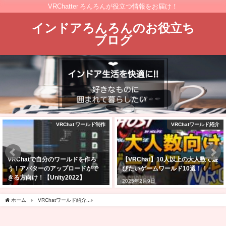
VRChatter ろんろんが役立つ情報をお届け！
インドアろんろんのお役立ち
ブログ
VRChat ワールド制作
VRChatワールド紹介
VRChatで自分のワールドを作ろ
【VRChat】10人以上の大人数で遊
う！アバターのアップロードがで
びたいゲームワールド10選！！
きる方向け！【Unity2022】
2025年2月9日
2025年2月24日
ホーム
VRChatワールド紹介
【Aqua Rset】部屋一面が巨大水槽になった寝室のワー