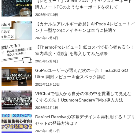
【レビュー！】Arteck 2.4G ワイヤレスキーボード
購入ノートPCのようなキーボードを探して
2026年4月10日
【カナル型アレルギー必見】AirPods 4レビュー！イ
ンナー型なのにノイキャンは本当に快適？
2025年12月6日
【ThermoProレビュー】低コスパで初心者も安心！
室内温度・湿度計を導入してみた結果
2025年12月6日
GoProユーザーが選んだ次の一台！Insta360 GO
Ultra 開封レビュー＆全スペック詳細
2025年11月13日
VRChatで他人から自分の体の中を貫通して見えな
くする方法！UzumoreShaderVPMの導入方法
2025年11月1日
DaVinci Resolveの字幕デザインを再利用する！プリ
セットの登録方法は？
2025年10月12日