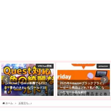
amazon
VRChat ワールド制作
2025年Amazonブラックフライデ
VRChatで自分のワールドを作ろ
ーセール商品はどれ？私の気にな
う！アバターのアップロードがで
ったセール品を紹介
きる方向け！【Unity2022】
2025年11月24日
2025年2月24日
ホーム
お役立ち
【iMovieの使い方】編集した動画を保存する方法！高画質で保存し