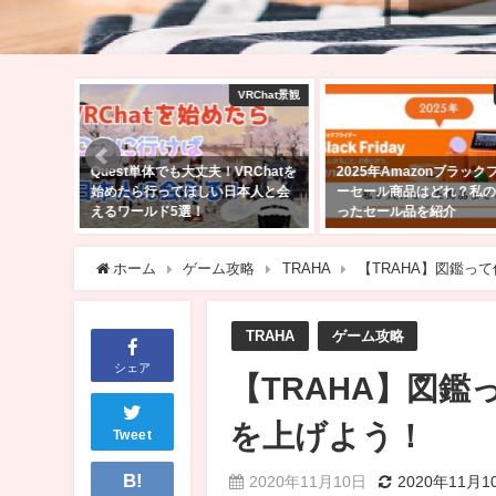
VRChat景観
amazon
VRChat
RChatを
2025年Amazonブラックフライデ
VRChatで自分のワール
本人と会
ーセール商品はどれ？私の気にな
う！アバターのアップロ
ったセール品を紹介
きる方向け！【Unity202
2025年11月24日
2025年2月24日
ホーム
ゲーム攻略
TRAHA
【TRAHA】図鑑っ
TRAHA
ゲーム攻略
シェア
【TRAHA】図
を上げよう！
Tweet
B!
2020年11月10日
2020年11月1