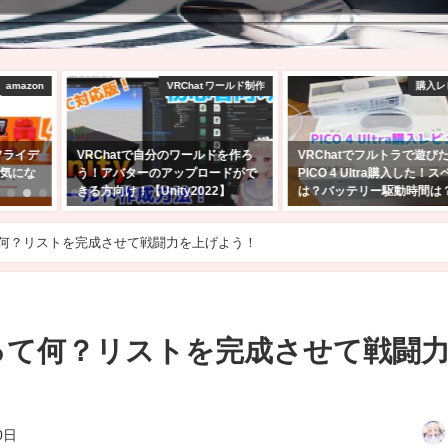
 ワールド制作
購入レビュー！
V
ドを作ろ
VRChatでフルトラで遊びたくて
【VRChat】Quest単機
ードがで
PICO 4 Ultra購入した！スペック
る！景色のきれいなワール
2】
は？バッテリー駆動時間は？
選！！
2025年4月27日
2025年2月23日
て何？リストを完成させて戦闘力を上げよう！
鑑って何？リストを完成させて戦闘
0日