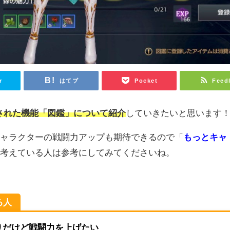
r
はてブ
Pocket
Feed
加された機能「図鑑」について紹介
していきたいと思います
キャラクターの戦闘力アップも期待できるので「
もっとキャ
と考えている人は参考にしてみてくださいね。
る人
かりだけど戦闘力を上げたい