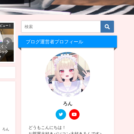
RChat景観
VRChat ワールド制作
VRChatワ
ブログ運営者プロフィール
でも行け
【Unity2022】VRChatにワールド
【VRChat】10人以上の大
ド10
をアップロード！入れたアセット
遊びたいゲームワールド10
とその設定方法【Still Blue】
2025年2月9日
2026年5月14日
力
ろん
どうもこんにちは！
ろん
お部屋大好きパソコン大好きろんです♪