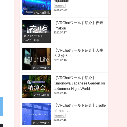
Aquarium
Quest対応
2026.07.20
VRChat景観
【VRChatワールド紹介】夜煌
~Yakou~
2026.07.17
カフェワールド・
Berワールド
【VRChatワールド紹介】人生
の３分の１
2026.07.16
チルワールド
【VRChatワールド紹介】
Kimonowa Japanese Garden on
a Summer Night World
2026.07.16
VRChat景観
【VRChatワールド紹介】cradle
of the sea
Quest対応
2026.07.15
チルワールド