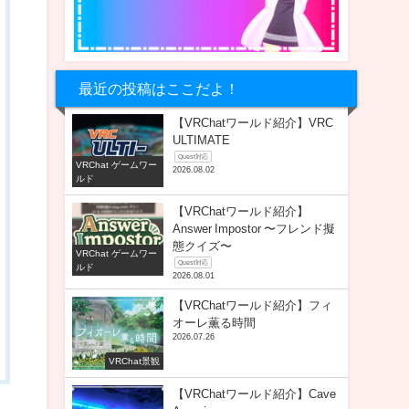
最近の投稿はここだよ！
【VRChatワールド紹介】VRC
ULTIMATE
Quest対応
VRChat ゲームワー
2026.08.02
ルド
【VRChatワールド紹介】
Answer Impostor 〜フレンド擬
態クイズ〜
VRChat ゲームワー
Quest対応
ルド
2026.08.01
【VRChatワールド紹介】フィ
オーレ薫る時間
2026.07.26
VRChat景観
【VRChatワールド紹介】Cave