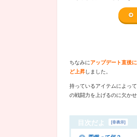
ちなみに
アップデート直後に
ど上昇
しました。
持っているアイテムによっ
の戦闘力を上げるのに欠か
目次だよ
[
非表示
]