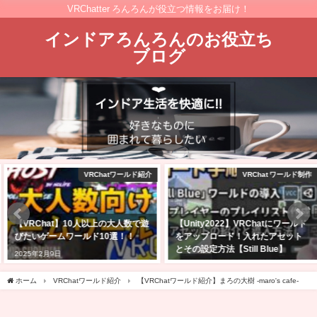
VRChatter ろんろんが役立つ情報をお届け！
インドアろんろんのお役立ち
ブログ
VRChatワールド紹介
VRChat ワールド制作
【VRChat】10人以上の大人数で遊
【Unity2022】VRChatにワールド
びたいゲームワールド10選！！
をアップロード！入れたアセット
とその設定方法【Still Blue】
2025年2月9日
2026年5月14日
ホーム
VRChatワールド紹介
【VRChatワールド紹介】まろの大樹 -maro's cafe-