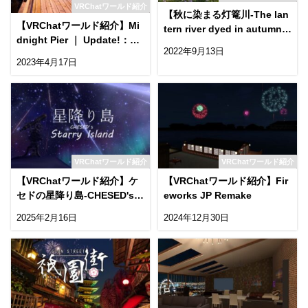
VRChatワールド紹介
【秋に染まる灯篭川-The lan
【VRChatワールド紹介】Mi
tern river dyed in autumn
dnight Pier ｜ Updateǃ：夜
-】秋を感じるワールド！
2022年9月13日
の桟橋をテーマにした景観ワ
2023年4月17日
ールド
VRChatワールド紹介
VRChatワールド紹介
【VRChatワールド紹介】ケ
【VRChatワールド紹介】Fir
セドの星降り島-CHESED's S
eworks JP Remake
tarry Island-
2025年2月16日
2024年12月30日