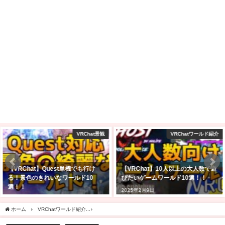
VRChatワールド紹介
VRChat景観
【VRChat】10人以上の大人数で遊
Quest単体でも大丈夫！VRChatを
びたいゲームワールド10選！！
始めたら行ってほしい日本人と会
えるワールド5選！
2025年2月9日
2023年1月30日
ホーム
VRChatワールド紹介
【VRChatワールド紹介】幽玄夜行 - Phantomlight Pilgri