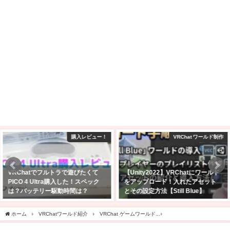
VRChat ワールド制作
VRChatワールド紹介
【Unity2022】VRChatにワールド
【VRChat】10人以上の大人数で遊
をアップロード！入れたアセット
びたいゲームワールド10選！！
とその設定方法【Still Blue】
2025年2月9日
2026年5月14日
ホーム
VRChatワールド紹介
VRChat ゲームワールド
【VRChatワールド紹介】Chris