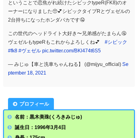
ということで恋焦がれ続けたシビックtypeR(FK8)のオ
ーナーになりました🥺💕シビックタイプRとヴェゼルの
2台持ちになったホンダバカです🤤
この世代のヘッドライト大好き〜兄弟感がたまらん🤤
ヴェゼルもtypeRもこれからよろしくね💕
#シビック
#fk8
#ヴェゼル
pic.twitter.com/BKl474t6S5
— みじゅ【車と洗車ちゃんねる】 (@mijyu_official)
Se
ptember 18, 2021
プロフィール
名前：黒木美珠(くろきみじゅ)
誕生日：1996年3月4日
身長：175cm