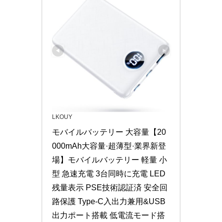
LKOUY
モバイルバッテリー 大容量【20
000mAh大容量·超薄型·業界新登
場】モバイルバッテリー 軽量 小
型 急速充電 3台同時に充電 LED
残量表示 PSE技術認証済 安全回
路保護 Type-C入出力兼用&USB
出力ポート搭載 低電流モード搭