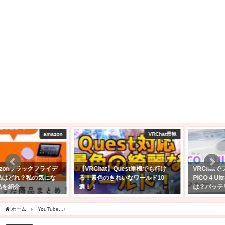
VRChat景観
購入レビュー！
【VRChat】Quest単機でも行け
VRChatでフルトラで遊びたくて
る！景色のきれいなワールド10
PICO 4 Ultra購入した！スペック
選！！
は？バッテリー駆動時間は？
2025年2月23日
2025年4月27日
ホーム
YouTube
車系YouTuberみじゅは何者？プロフィールは？愛車は何に乗って