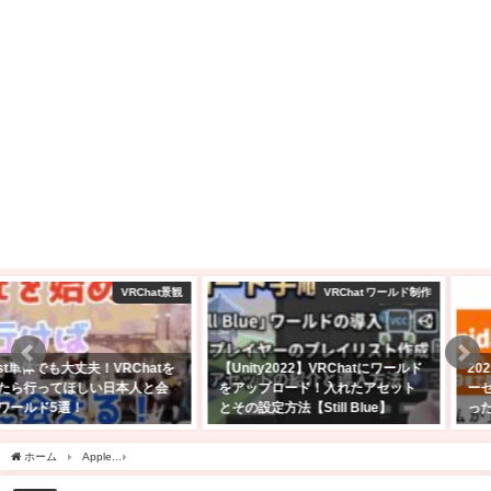
VRChat ワールド制作
amazon
【Unity2022】VRChatにワールド
2025年Amazonブラックフライデ
をアップロード！入れたアセット
ーセール商品はどれ？私の気にな
とその設定方法【Still Blue】
ったセール品を紹介
2026年5月14日
2025年11月24日
ホーム
Apple
iPadの使い道に悩んでる？YouTubeとゲームのためだけに買うのはア