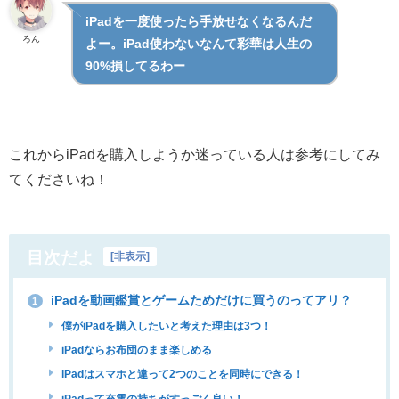
iPadを一度使ったら手放せなくなるんだ
ろん
よー。iPad使わないなんて彩華は人生の
90%損してるわー
これからiPadを購入しようか迷っている人は参考にしてみ
てくださいね！
目次だよ
[
非表示
]
iPadを動画鑑賞とゲームためだけに買うのってアリ？
1
僕がiPadを購入したいと考えた理由は3つ！
iPadならお布団のまま楽しめる
iPadはスマホと違って2つのことを同時にできる！
iPadって充電の持ちがすっごく良い！