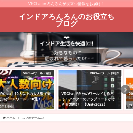
VRChatter ろんろんが役立つ情報をお届け！
インドアろんろんのお役立ち
ブログ
VRChat ワールド制作
amazon
VRChatで自分のワールドを作ろ
2025年Amazonブラックフライデ
う！アバターのアップロードがで
ーセール商品はどれ？私の気にな
きる方向け！【Unity2022】
ったセール品を紹介
2025年2月24日
2025年11月24日
ホーム
スマホゲーム
虹色カノジョ2はどんなゲーム？口コミ・評価は？プレイしたレ