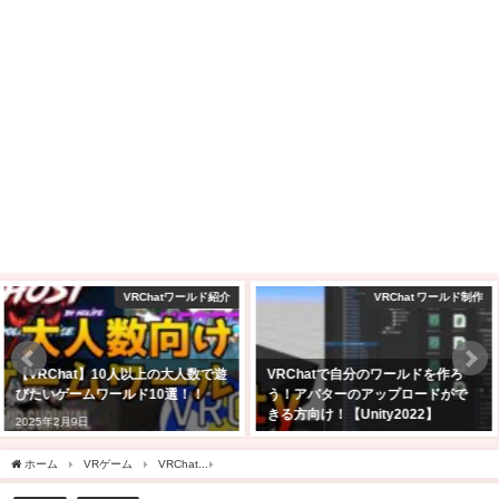
VRChat ワールド制作
amazon
VRChatで自分のワールドを作ろ
2025年Amazonブラックフライデ
う！アバターのアップロードがで
ーセール商品はどれ？私の気にな
きる方向け！【Unity2022】
ったセール品を紹介
2025年2月24日
2025年11月24日
ホーム
VRゲーム
VRChat
VRChatで他人のアバターが近づくと見えなくなる！