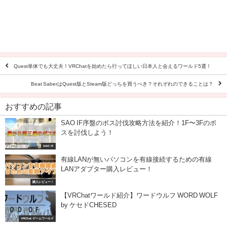
Quest単体でも大丈夫！VRChatを始めたら行ってほしい日本人と会えるワールド5選！
Beat SaberはQuest版とSteam版どっちを買うべき？それぞれのできることは？
おすすめの記事
SAO IF序盤のボス討伐攻略方法を紹介！1F〜3Fのボ
スを討伐しよう！
SAO IF
有線LANが無いパソコンを有線接続するための有線
LANアダプター購入レビュー！
購入レビュー！
【VRChatワールド紹介】ワードウルフ WORD WOLF
by ケセドCHESED
VRChat ゲームワールド