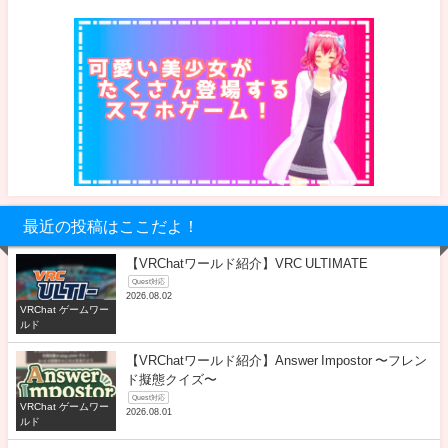
最近の投稿はここだよ！
【VRChatワールド紹介】VRC ULTIMATE
Quest対応
2026.08.02
VRChat ゲームワー
ルド
【VRChatワールド紹介】Answer Impostor 〜フレン
ド擬態クイズ〜
Quest対応
VRChat ゲームワー
2026.08.01
ルド