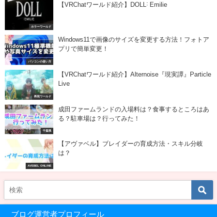
【VRChatワールド紹介】DOLL˸ Emilie
ホラーワールド
Windows11で画像のサイズを変更する方法！フォトア
プリで簡単変更！
パソコンの使い方
【VRChatワールド紹介】Alternoise『現実譚』Particle
Live
再現ワールド
成田ファームランドの入場料は？食事するところはあ
る？駐車場は？行ってみた！
千葉県
【アヴァベル】ブレイダーの育成方法・スキル分岐
は？
AVEBEL ONLINE
ブログ運営者プロフィール