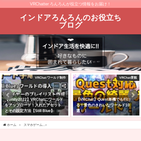
VRChatter ろんろんが役立つ情報をお届け！
インドアろんろんのお役立ち
ブログ
VRChat ワールド制作
VRChat景観
【Unity2022】VRChatにワールド
【VRChat】Quest単機でも行け
をアップロード！入れたアセット
る！景色のきれいなワールド10
とその設定方法【Still Blue】
選！！
2026年5月14日
2025年2月23日
ホーム
スマホゲーム
アークオーダーはどんなゲーム？美少女100人の育成シミュレーシ