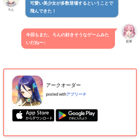
可愛い美少女が多数登場するということで
ろん
飛んできた！
今回もまた、ろんの好きそうなゲームみた
彩華
いだねー♪
アークオーダー
posted with
アプリーチ