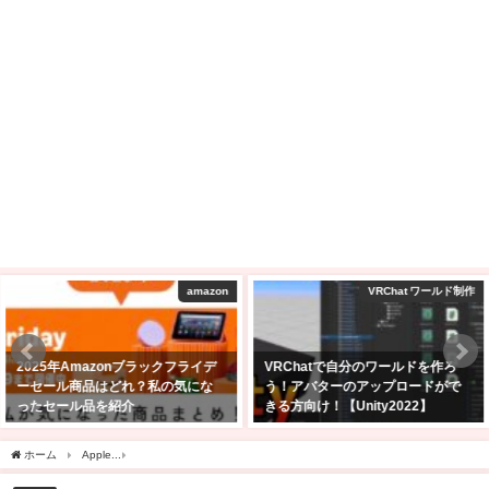
amazon
VRChat ワールド制作
2025年Amazonブラックフライデ
VRChatで自分のワールドを作ろ
ーセール商品はどれ？私の気にな
う！アバターのアップロードがで
ったセール品を紹介
きる方向け！【Unity2022】
2025年11月24日
2025年2月24日
ホーム
Apple
Mac Book Air M1 13インチ サイズやスペック・値段は？購入前に気